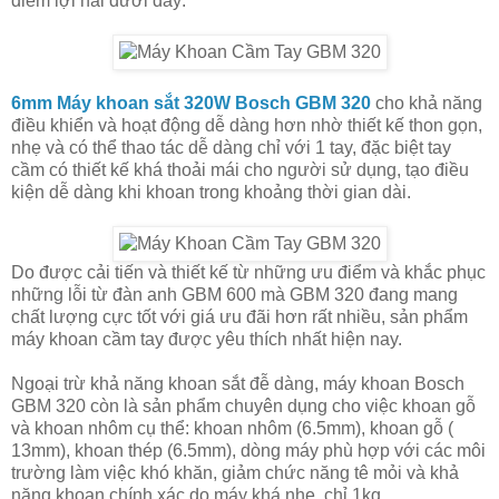
điểm lợi hai dưới đây:
6mm Máy khoan sắt 320W Bosch GBM 320
cho khả năng
điều khiển và hoạt động dễ dàng hơn nhờ thiết kế thon gọn,
nhẹ và có thể thao tác dễ dàng chỉ với 1 tay, đặc biệt tay
cầm có thiết kế khá thoải mái cho người sử dụng, tạo điều
kiện dễ dàng khi khoan trong khoảng thời gian dài.
Do được cải tiến và thiết kế từ những ưu điểm và khắc phục
những lỗi từ đàn anh GBM 600 mà GBM 320 đang mang
chất lượng cực tốt với giá ưu đãi hơn rất nhiều, sản phẩm
máy khoan cầm tay được yêu thích nhất hiện nay.
Ngoại trừ khả năng khoan sắt đễ dàng, máy khoan Bosch
GBM 320 còn là sản phẩm chuyên dụng cho việc khoan gỗ
và khoan nhôm cụ thể: khoan nhôm (6.5mm), khoan gỗ (
13mm), khoan thép (6.5mm), dòng máy phù hợp với các môi
trường làm việc khó khăn, giảm chức năng tê mỏi và khả
năng khoan chính xác do máy khá nhẹ, chỉ 1kg.