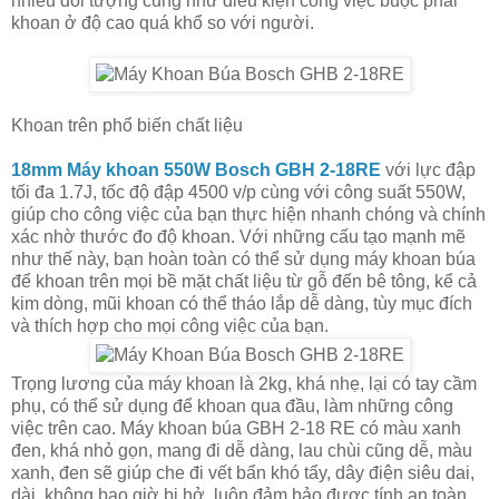
nhiều đối tượng cũng như điều kiện công việc buộc phải
khoan ở độ cao quá khổ so với người.
Khoan trên phổ biến chất liệu
18mm Máy khoan 550W Bosch GBH 2-18RE
với lực đập
tối đa 1.7J, tốc độ đập 4500 v/p cùng với công suất 550W,
giúp cho công việc của bạn thực hiện nhanh chóng và chính
xác nhờ thước đo độ khoan. Với những cấu tạo mạnh mẽ
như thế này, bạn hoàn toàn có thể sử dụng máy khoan búa
để khoan trên mọi bề mặt chất liệu từ gỗ đến bê tông, kể cả
kim dòng, mũi khoan có thể tháo lắp dễ dàng, tùy mục đích
và thích hợp cho mọi công việc của bạn.
Trọng lương của máy khoan là 2kg, khá nhẹ, lại có tay cầm
phụ, có thể sử dụng để khoan qua đầu, làm những công
việc trên cao. Máy khoan búa GBH 2-18 RE có màu xanh
đen, khá nhỏ gọn, mang đi dễ dàng, lau chùi cũng dễ, màu
xanh, đen sẽ giúp che đi vết bẩn khó tẩy, dây điện siêu dai,
dài, không bao giờ bị hở, luôn đảm bảo được tính an toàn